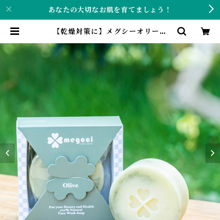
あなたの大切なお肌を育てましょう！
【乾燥対策に】メグシーオリーブ
【石鹸、石けん、せっけん】 | 熟成
石鹸のメグシー