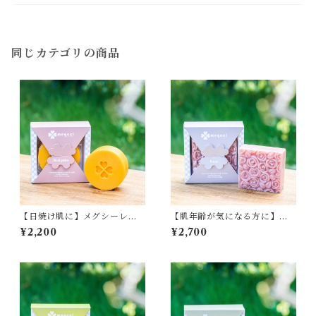
同じカテゴリの商品
【日焼け肌に】メグシーレッ
【肌年齢が気になる方に】メ
ドパーム【石鹸、石けん、せ
グシーローズ【石鹸、石け
¥2,200
¥2,700
っけん】
ん、せっけん】