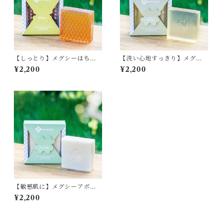
【しっとり】メグシーはちみ
【洗い心地すっきり】メグシ
つ【石鹸、石けん、せっけ
ー阿里山茶【石鹸、石けん、
¥2,200
¥2,200
ん】
せっけん】
【敏感肌に】メグシーアボカ
ド【石鹸、石けん、せっけ
¥2,200
ん】