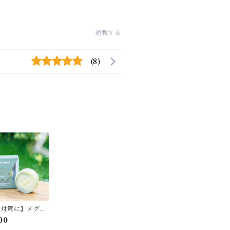
通報する
(8)
燥対策に】メグシ
リーブ【石鹸、石
00
、せっけん】