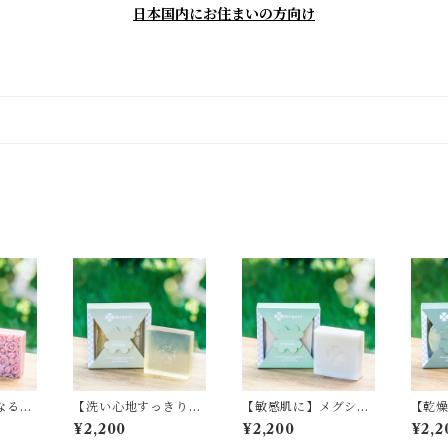
日本国内にお住まいの方向け
なる方
【洗い心地すっきり】
【敏感肌に】メグシー
【乾
ーズ
メグシー阿里山茶【石
アボカド【石鹸、石け
ーオ
¥2,200
¥2,200
¥2,2
、せっ
鹸、石けん、せっけ
ん、せっけん】
けん